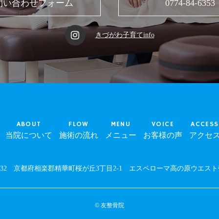
問い合わせフォーム
0774-84-6353
きづがわ子育てinfo
ABOUT
FLOW
MENU
VOICE
ACCESS
当院について
施術の流れ
メニュー
お客様の声
アクセ
0232
京都府相楽郡精華町桜が丘3丁目2-1
エスペローマ高の原ウエスト
© 友整骨院