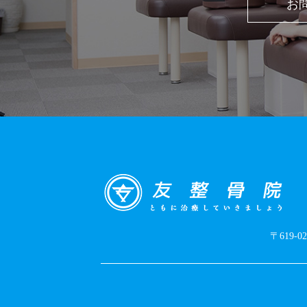
お
〒619-